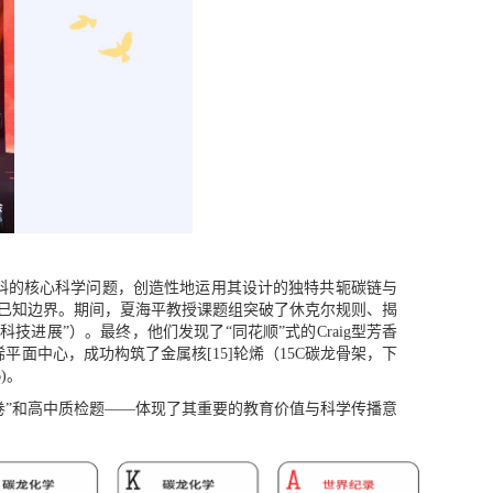
科的核心科学问题
，
创造性地运用其
设计的
独特共轭碳链
与
已知边界。期间，夏海平教授课
题组突破了休克尔规则、揭
大科技进展
”
）
。
最终，
他们
发现了
“
同花顺
”
式的
Craig
型芳香
烯平面中心，成功
构筑
了金属核
[15]
轮烯（
15C
碳龙骨架
，下
)
。
卷
”
和高中质检题
——
体现了其重要的教育价值与科学传播意