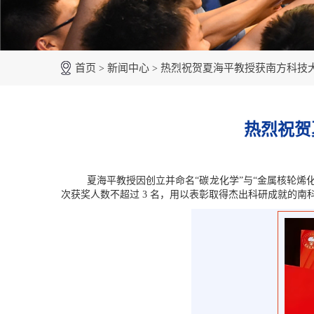
首页
新闻中心
热烈祝贺夏海平教授获南方科技大学
>
>
热烈祝贺
夏海平教授
因
创立
并
命名
“
碳龙化学
”
与
“
金属核轮烯
次获奖人数
不超过
3
名
，
用以表彰取得杰出
科研
成就的
南