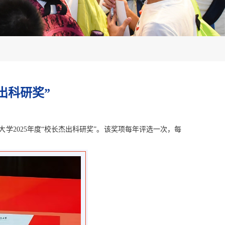
出科研奖”
大学
2025年度“校长
杰出科研奖
”
。
该奖项
每年评选一次，每