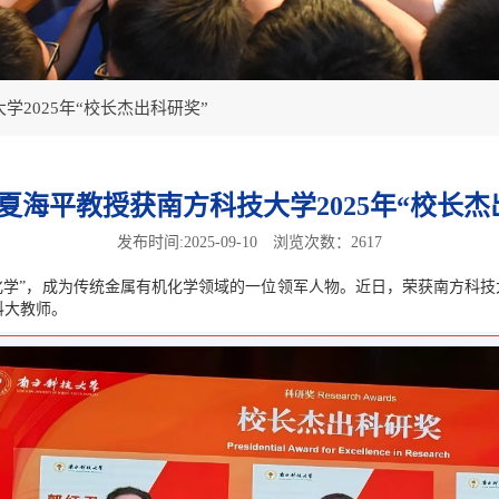
2025年“校长杰出科研奖”
夏海平教授获南方科技大学2025年“校长杰
发布时间:2025-09-10
浏览次数：2617
化学
”
，成为
传统
金属有机
化学
领域
的一位
领军人物
。近日，荣获
南方科技
科大
教师
。