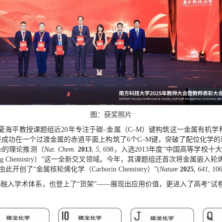
图：获奖照片
夏海平教授课题组近
20
年专注于碳
–
金属（
C–M
）键构筑这一金属有机学
终成功在一个过渡金属的赤道平面上构筑了
6
个
C–M
键，突破了配位化学的
e
的理论推测（
Nat
.
Chem.
2013
,
5
, 698
，入选
2013
年度
“
中国高等学校十
g Chemistry
）
”
这一全新交叉领域
。今年，其
课题组还首次
将金属嵌入
轮
由此
开创了
“
金属核轮烯化学（
Carborin Chemistry
）
”(
Nature
2025
,
641
,
106
—
融入学术体系，也登上了
“
货架
”——
展现出应用
价值
，更进入了高考
“
试